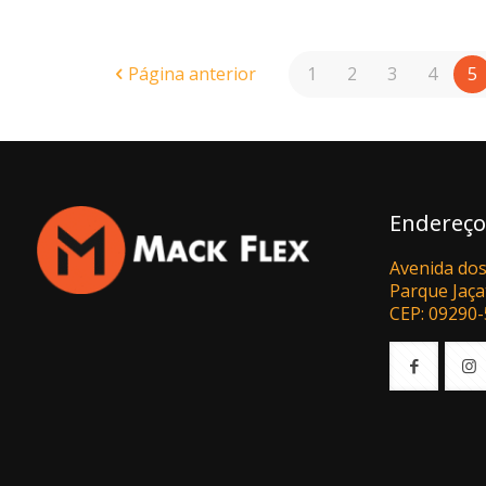
Página anterior
1
2
3
4
5
Endereço
Avenida dos
Parque Jaça
CEP: 09290