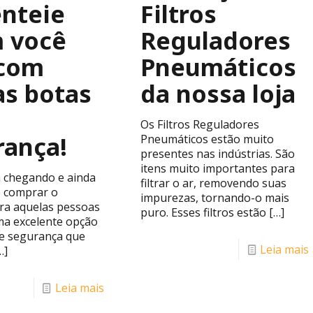
enteie
Filtros
 você
Reguladores
com
Pneumáticos
as botas
da nossa loja
Os Filtros Reguladores
rança!
Pneumáticos estão muito
presentes nas indústrias. São
itens muito importantes para
á chegando e ainda
filtrar o ar, removendo suas
 comprar o
impurezas, tornando-o mais
ra aquelas pessoas
puro. Esses filtros estão
[…]
ma excelente opção
de segurança que
Leia mais
…]
Leia mais