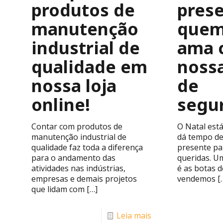
produtos de
pres
manutenção
quem
industrial de
ama 
qualidade em
noss
nossa loja
de
online!
segu
Contar com produtos de
O Natal est
manutenção industrial de
dá tempo de
qualidade faz toda a diferença
presente pa
para o andamento das
queridas. U
atividades nas indústrias,
é as botas 
empresas e demais projetos
vendemos
[
que lidam com
[…]
Leia mais