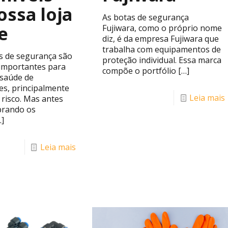
ssa loja
As botas de segurança
e
Fujiwara, como o próprio nome
diz, é da empresa Fujiwara que
trabalha com equipamentos de
s de segurança são
proteção individual. Essa marca
 importantes para
compõe o portfólio
[…]
 saúde de
es, principalmente
Leia mais
 risco. Mas antes
prando os
]
Leia mais