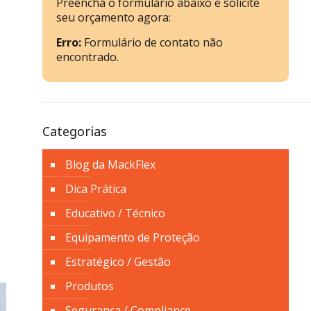
Preencha o formulário abaixo e solicite
seu orçamento agora:
Erro:
Formulário de contato não
encontrado.
Categorias
Blog da MackFlex
Dica Prática
Educativo / Técnico
Equipamento de Proteção
Estratégico / Gestão
Produtos
Segurança / Compliance