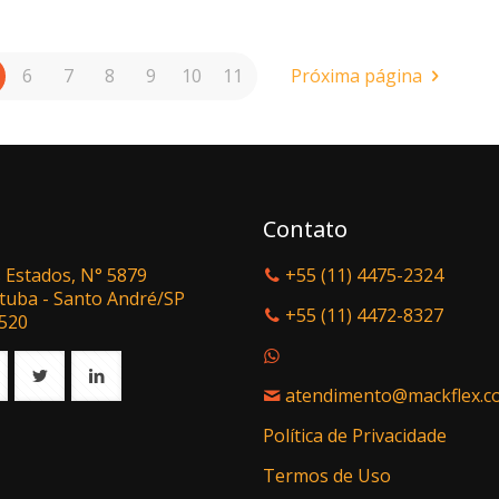
6
7
8
9
10
11
Próxima página
Contato
 Estados, N° 5879
+55 (11) 4475-2324
tuba - Santo André/SP
+55 (11) 4472-8327
-520
atendimento@mackflex.c
Política de Privacidade
Termos de Uso