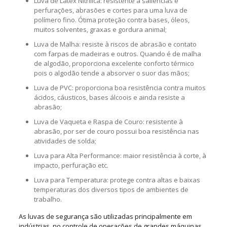
Luva de Látex Nitrílica: resistente a saliências e
perfurações, abrasões e cortes para uma luva de
polímero fino. Ótima proteção contra bases, óleos,
muitos solventes, graxas e gordura animal;
Luva de Malha: resiste à riscos de abrasão e contato
com farpas de madeiras e outros. Quando é de malha
de algodão, proporciona excelente conforto térmico
pois o algodão tende a absorver o suor das mãos;
Luva de PVC: proporciona boa resistência contra muitos
ácidos, cáusticos, bases álcoois e ainda resiste a
abrasão;
Luva de Vaqueta e Raspa de Couro: resistente à
abrasão, por ser de couro possui boa resistência nas
atividades de solda;
Luva para Alta Performance: maior resistência à corte, à
impacto, perfuração etc.
Luva para Temperatura: protege contra altas e baixas
temperaturas dos diversos tipos de ambientes de
trabalho.
As luvas de segurança são utilizadas principalmente em
indústrias, no controle de operações de grandes máquinas,