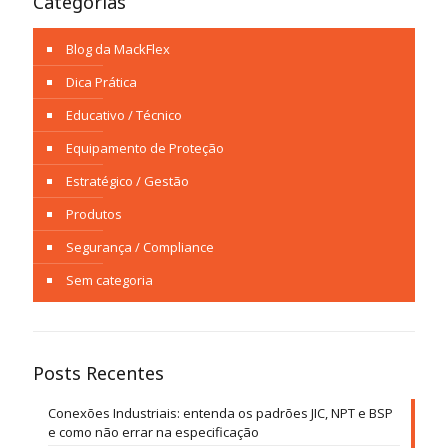
Categorias
Blog da MackFlex
Dica Prática
Educativo / Técnico
Equipamento de Proteção
Estratégico / Gestão
Produtos
Segurança / Compliance
Sem categoria
Posts Recentes
Conexões Industriais: entenda os padrões JIC, NPT e BSP
e como não errar na especificação