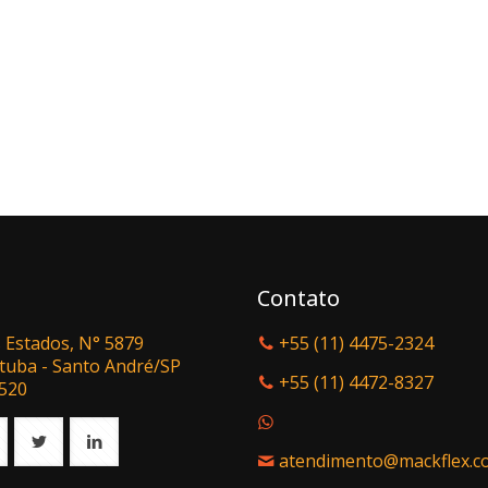
Contato
 Estados, N° 5879
+55 (11) 4475-2324
tuba - Santo André/SP
+55 (11) 4472-8327
-520
atendimento@mackflex.c