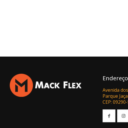
Endereço
Avenida dos
Parque Jaça
CEP: 09290