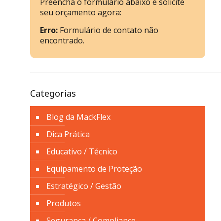
Preencha o formulário abaixo e solicite
seu orçamento agora:
Erro:
Formulário de contato não
encontrado.
Categorias
Blog da MackFlex
Dica Prática
Educativo / Técnico
Equipamento de Proteção
Estratégico / Gestão
Produtos
Segurança / Compliance