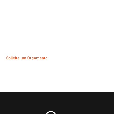
produtos
Pagamento no PIX
Parcelamento no Cartão de Crédito
Primeira troca grátis
Solicite um Orçamento