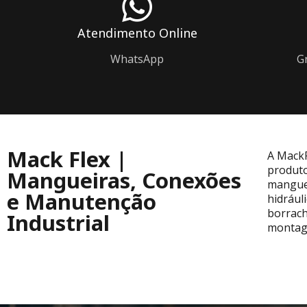
Atendimento Online
WhatsApp
G
Mack Flex |
A MackF
produto
Mangueiras, Conexões
manguei
e Manutenção
hidrául
borrach
Industrial
montage