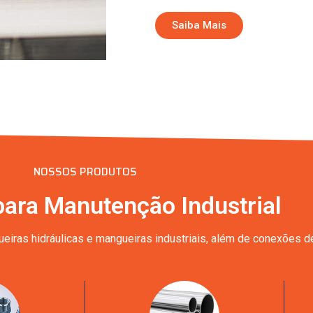
Saiba Mais
NOSSOS PRODUTOS
para Manutenção Industrial
iras hidráulicas e mangueiras industriais, além de conexões de