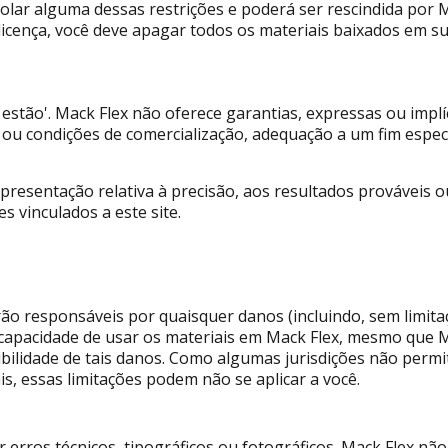
iolar alguma dessas restrições e poderá ser rescindida por
licença, você deve apagar todos os materiais baixados em s
estão'. Mack Flex não oferece garantias, expressas ou implíc
as ou condições de comercialização, adequação a um fim espec
resentação relativa à precisão, aos resultados prováveis ​​o
s vinculados a este site.
 responsáveis ​​por quaisquer danos (incluindo, sem limita
ncapacidade de usar os materiais em Mack Flex, mesmo que 
ibilidade de tais danos. Como algumas jurisdições não permit
, essas limitações podem não se aplicar a você.
r erros técnicos, tipográficos ou fotográficos. Mack Flex nã