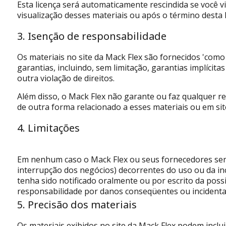
Esta licença será automaticamente rescindida se você v
visualização desses materiais ou após o término desta 
3. Isenção de responsabilidade
Os materiais no site da Mack Flex são fornecidos 'como 
garantias, incluindo, sem limitação, garantias implícit
outra violação de direitos.
Além disso, o Mack Flex não garante ou faz qualquer rep
de outra forma relacionado a esses materiais ou em site
4. Limitações
Em nenhum caso o Mack Flex ou seus fornecedores serão
interrupção dos negócios) decorrentes do uso ou da i
tenha sido notificado oralmente ou por escrito da poss
responsabilidade por danos conseqüentes ou incidentais
5. Precisão dos materiais
Os materiais exibidos no site da Mack Flex podem inclui